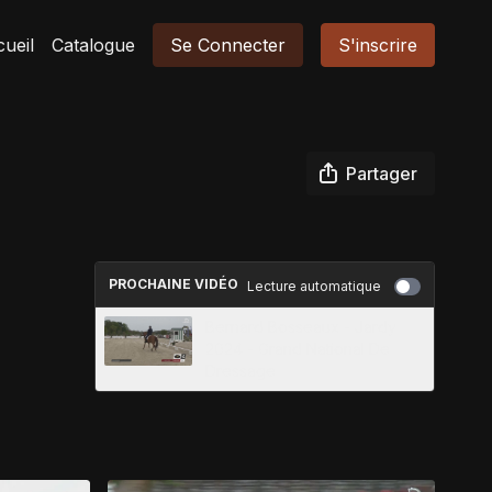
ueil
Catalogue
Se Connecter
S'inscrire
Partager
PROCHAINE VIDÉO
Lecture automatique
Bernard Bosseaux - Jardy
2024 - Grand National De
Dressage