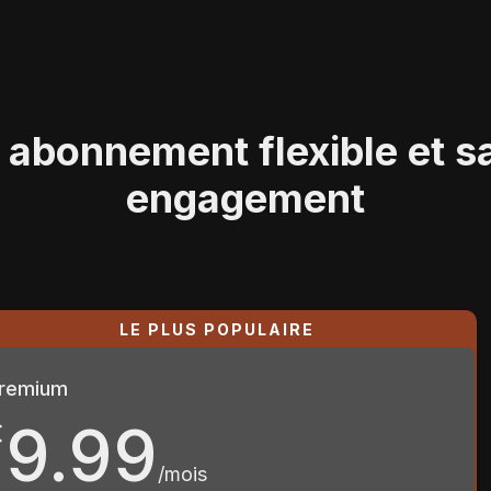
 abonnement flexible et s
engagement
remium
9.99
€
/mois