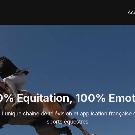
Acc
0% Equitation, 100% Emot
l'unique chaine de télévision et application française
sports équestres