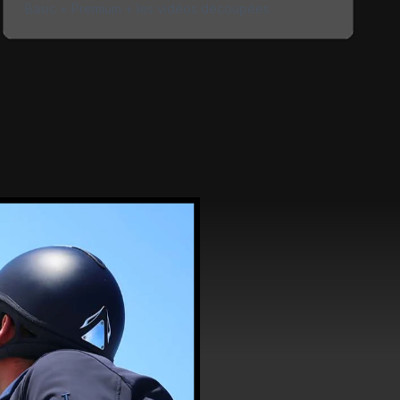
Basic + Premium + les vidéos découpées