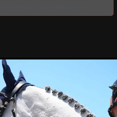
 Chaine ChevalTV, les Live, les replays, émissions...