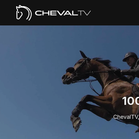
10
ChevalTV, 