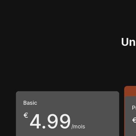
Un
Basic
P
4.99
€
/mois