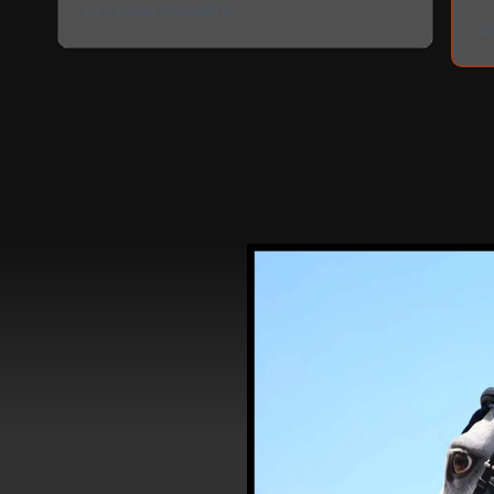
La Chaine ChevalTV
La