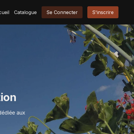
ueil
Catalogue
Se Connecter
S'inscrire
ion
 dédiée aux