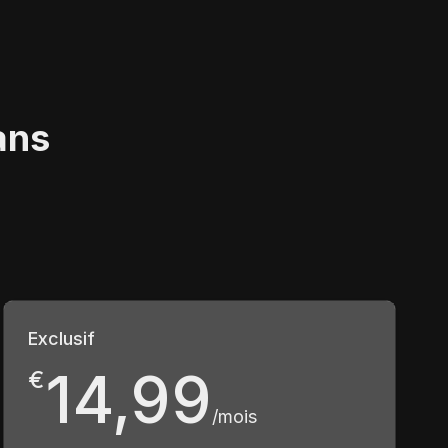
ans
Exclusif
14,99
€
/mois