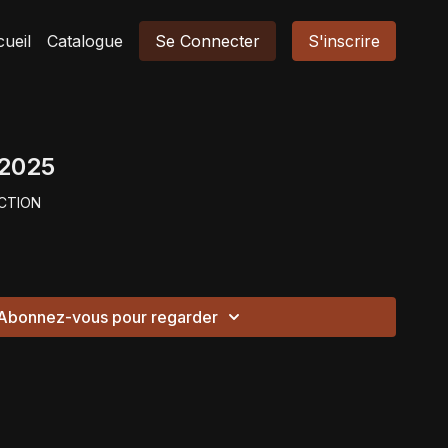
ueil
Catalogue
Se Connecter
S'inscrire
 2025
CTION
Abonnez-vous pour regarder