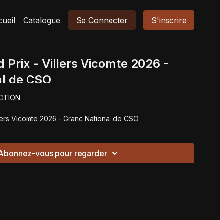
ueil
Catalogue
Se Connecter
S'inscrire
d Prix - Villers Vicomte 2026 -
al de CSO
CTION
illers Vicomte 2026 - Grand National de CSO
Abonnez-vous pour regarder