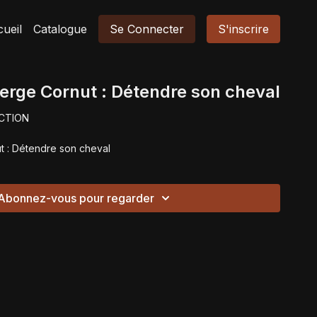
ueil
Catalogue
Se Connecter
S'inscrire
Serge Cornut : Détendre son cheval
CTION
ut : Détendre son cheval
Abonnez-vous pour regarder