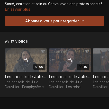
Santé, entretien et soin du Cheval avec des professionnels !
En savoir plus
Abonnez-vous pour regarder
17 VIDÉOS
01:00
00:49
Les conseils de Julie Dauvillier : l'emphysème
Les conseils de Julie Dauvillier : Les reins
Les conseils de Julie
Les conseils de Julie
Les consei
Dauvillier : l'emphysème
Dauvillier : Les reins
Dauvillier