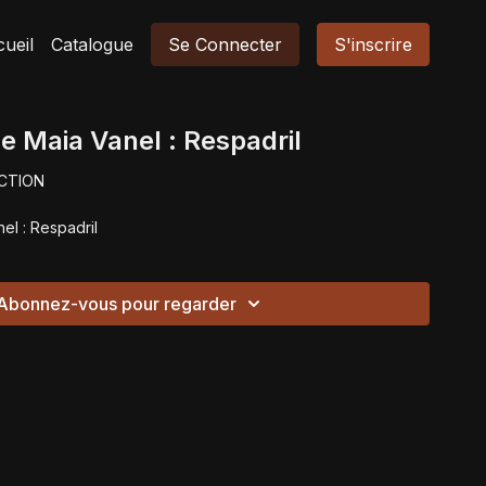
ueil
Catalogue
Se Connecter
S'inscrire
de Maia Vanel : Respadril
CTION
el : Respadril
Abonnez-vous pour regarder