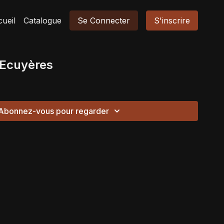
ueil
Catalogue
Se Connecter
S'inscrire
 Ecuyères
Abonnez-vous pour regarder