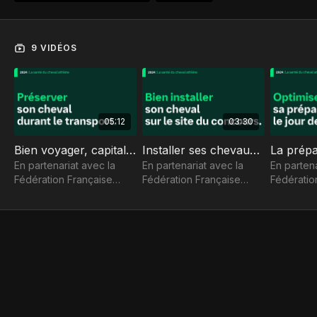
9 VIDÉOS
05:12
03:30
Bien voyager, capital pour la suite du concours
Installer ses chevaux sur le concours, c’est déjà une épreuve
En partenariat avec la
En partenariat avec la
En partena
Fédération Française
Fédération Française
Fédératio
d'Équitation, la chaîne
d'Équitation, la chaîne
d'Équitati
santé BOEHRINGER
santé BOEHRINGER
santé BO
INGELHEIM vous propose
INGELHEIM vous propose
INGELHEI
de découvrir les conseils
de découvrir les conseils
de découv
de vét
de vét
de vét