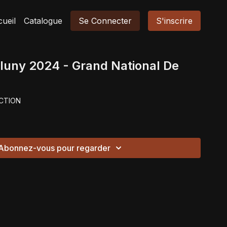
ueil
Catalogue
Se Connecter
S'inscrire
Cluny 2024 - Grand National De
CTION
Abonnez-vous pour regarder