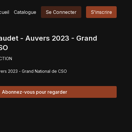
ueil
Catalogue
Se Connecter
S'inscrire
Laudet - Auvers 2023 - Grand
CSO
CTION
uvers 2023 - Grand National de CSO
Abonnez-vous pour regarder