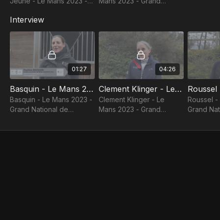
Jeune - Le Mans 2023 -
Mans 2023 - Grand
Grand National de
National de Dressage
Interview
Dressage
01:27
04:26
Basquin - Le Mans 2023 - Grand National de Dressage - Interview
Clement Klinger - Le Mans 2023 - Grand National de Dressage - Interview
Basquin - Le Mans 2023 -
Clement Klinger - Le
Roussel -
Grand National de
Mans 2023 - Grand
Grand Nat
Dressage - Interview
National de Dressage -
Dressage 
Interview