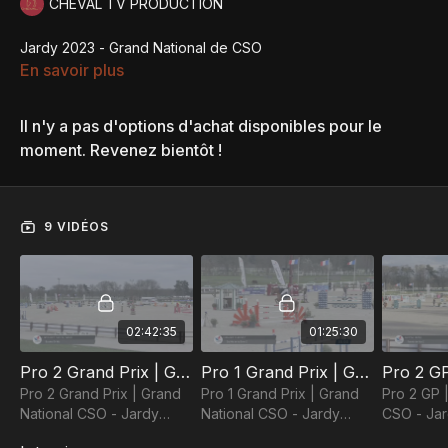
CHEVAL TV PRODUCTION
Jardy 2023 - Grand National de CSO
En savoir plus
Il n'y a pas d'options d'achat disponibles pour le
moment. Revenez bientôt !
9 VIDÉOS
02:42:35
01:25:30
Pro 2 Grand Prix | Grand National CSO - Jardy 2023
Pro 1 Grand Prix | Grand National CSO - Jardy 2023
Pro 2 Grand Prix | Grand
Pro 1 Grand Prix | Grand
Pro 2 GP 
National CSO - Jardy
National CSO - Jardy
CSO - Ja
2023
2023