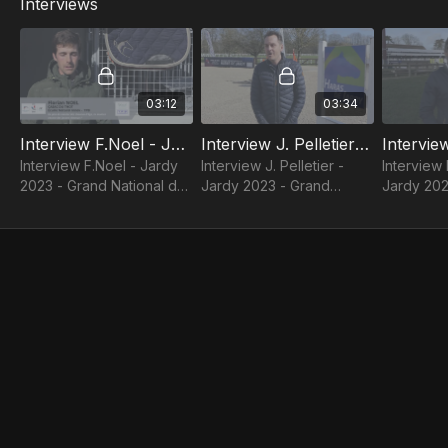
Interviews
03:12
03:34
Interview F.Noel - Jardy 2023 - Grand National de CSO
Interview J. Pelletier - Jardy 2023 - Grand National de CSO
Interview F.Noel - Jardy
Interview J. Pelletier -
Interview 
2023 - Grand National de
Jardy 2023 - Grand
Jardy 202
CSO
National de CSO
National 