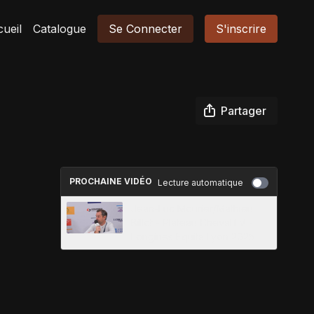
ueil
Catalogue
Se Connecter
S'inscrire
Partager
PROCHAINE VIDÉO
Lecture automatique
Jean-Luc Mourier/Mathieu
Billot - Plateau ChevalTV -
Longines Equita Lyon 2025