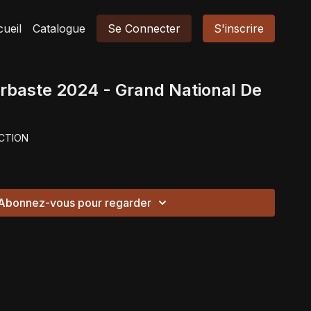
ueil
Catalogue
Se Connecter
S'inscrire
Barbaste 2024 - Grand National De
CTION
Abonnez-vous pour regarder