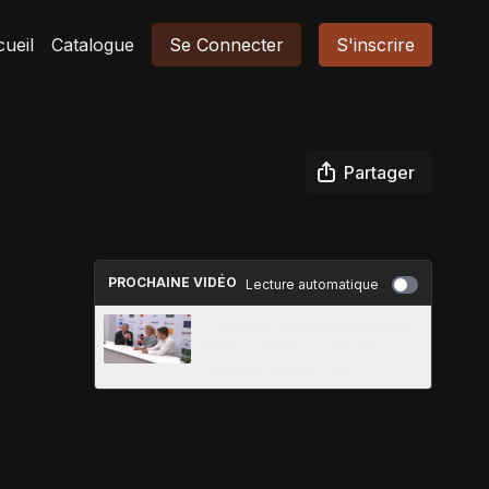
ueil
Catalogue
Se Connecter
S'inscrire
Partager
PROCHAINE VIDÉO
Lecture automatique
Penelope Leprevost/Michael
Pierre - Plateau ChevalTV -
Longines Equita Lyon 2025