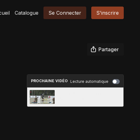
ueil
Catalogue
Se Connecter
S'inscrire
Partager
PROCHAINE VIDÉO
Lecture automatique
Csiyh 1* - 8 Ans - Printemps
Des Sports Equestres 2025