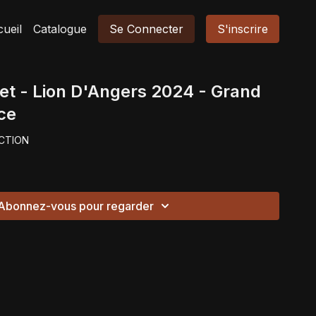
ueil
Catalogue
Se Connecter
S'inscrire
et - Lion D'Angers 2024 - Grand
ce
CTION
Abonnez-vous pour regarder