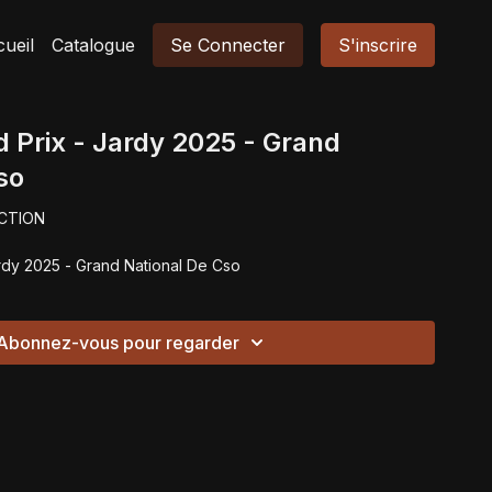
ueil
Catalogue
Se Connecter
S'inscrire
d Prix - Jardy 2025 - Grand
so
CTION
ardy 2025 - Grand National De Cso
Abonnez-vous pour regarder