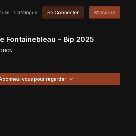
ueil
Catalogue
Se Connecter
S'inscrire
 De Fontainebleau - Bip 2025
CTION
Abonnez-vous pour regarder