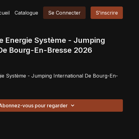
ueil
Catalogue
Se Connecter
S'inscrire
age Energie Système - Jumping
 De Bourg-En-Bresse 2026
rgie Système - Jumping International De Bourg-En-
Abonnez-vous pour regarder