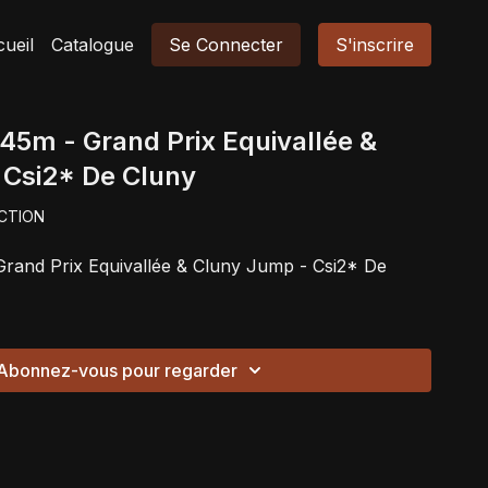
ueil
Catalogue
Se Connecter
S'inscrire
.45m - Grand Prix Equivallée &
 Csi2* De Cluny
CTION
 Grand Prix Equivallée & Cluny Jump - Csi2* De
Abonnez-vous pour regarder