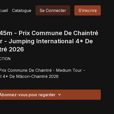
ueil
Catalogue
Se Connecter
S'inscrire
1.45m - Prix Commune De Chaintré
 - Jumping International 4* De
ré 2026
CTION
- Prix Commune De Chaintré - Medium Tour -
al 4* De Mâcon-Chaintré 2026
Abonnez-vous pour regarder