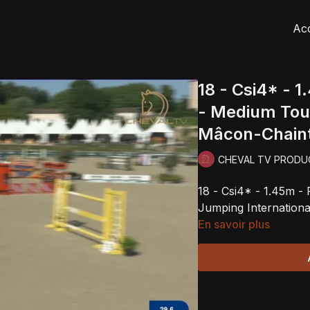
Acc
18 - Csi4* - 
- Medium Tour
Mâcon-Chaint
CHEVAL TV PRODU
18 - Csi4* - 1.45m 
Jumping Internation
En savoir plus