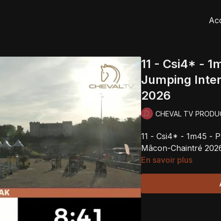
Acc
11 - Csi4* - 
Jumping Inte
2026
CHEVAL TV PRODU
11 - Csi4* - 1m45 - 
Mâcon-Chaintré 202
En savoir plus