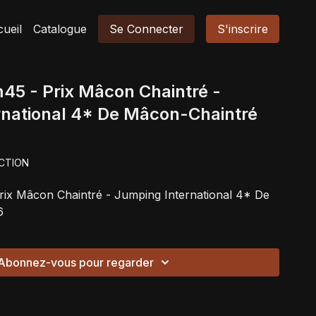
ueil
Catalogue
Se Connecter
S'inscrire
1m45 - Prix Mâcon Chaintré -
rnational 4* De Mâcon-Chaintré
CTION
Prix Mâcon Chaintré - Jumping International 4* De
6
Abonnez-vous pour regarder