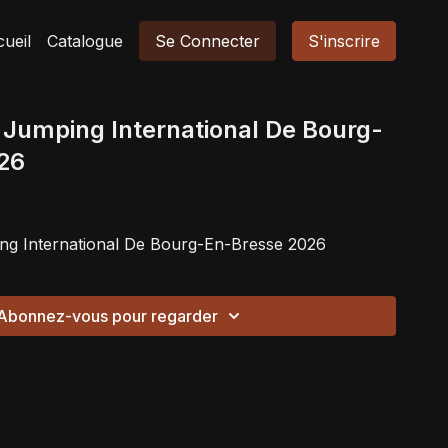
ueil
Catalogue
Se Connecter
S'inscrire
 - Jumping International De Bourg-
26
ing International De Bourg-En-Bresse 2026
Abonnez-vous pour regarder