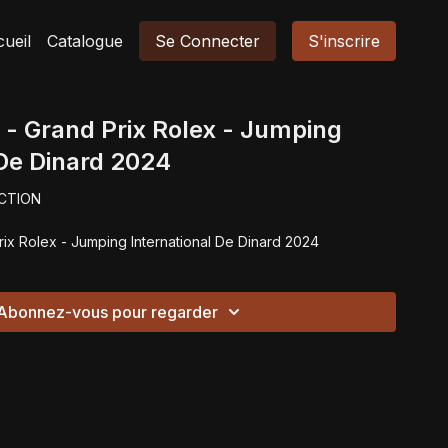
ueil
Catalogue
Se Connecter
S'inscrire
 - Grand Prix Rolex - Jumping
 De Dinard 2024
CTION
rix Rolex - Jumping International De Dinard 2024
Abonnez-vous pour regarder