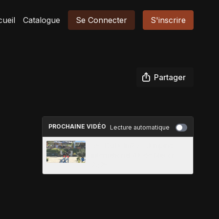
ueil
Catalogue
Se Connecter
S'inscrire
Partager
PROCHAINE VIDÉO
Lecture automatique
05- Csi1* 1m20 - Jumping
international 4* de Mâcon
2025