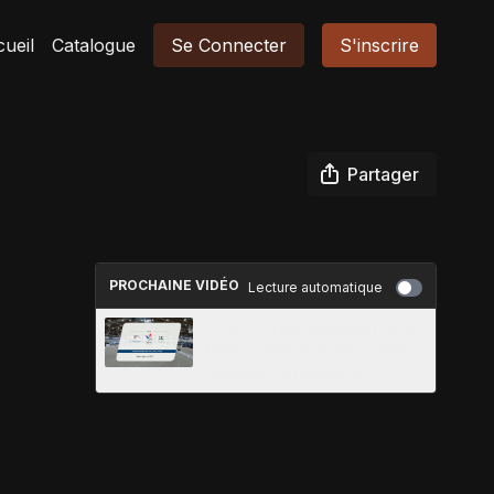
ueil
Catalogue
Se Connecter
S'inscrire
Partager
PROCHAINE VIDÉO
Lecture automatique
02.03 - Grand National Ffe Ac
Print - Saint Lô 2025 - Grand
National De Dressage