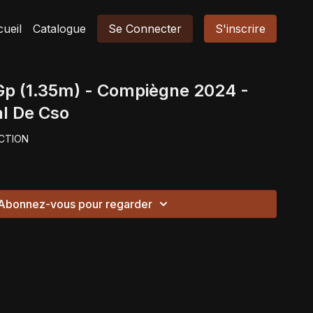
ueil
Catalogue
Se Connecter
S'inscrire
 Gp (1.35m) - Compiègne 2024 -
l De Cso
CTION
Abonnez-vous pour regarder