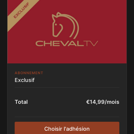
L'accès hors connexion
La Chaine ChevalTV
Sans engagement, l'abonnement peut-être annulé à
tout moment!
ABONNEMENT
Exclusif
Total
€14,99/mois
Choisir l'adhésion