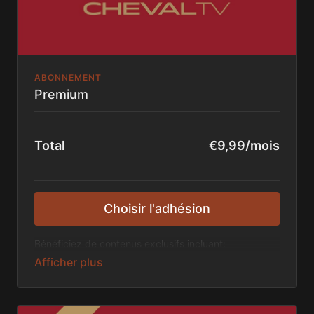
ABONNEMENT
Premium
Total
€9,99/mois
Choisir l'adhésion
Bénéficiez de contenus exclusifs incluant:
Les Lives et épreuves en direct et en exclusivité
!
La bibliothèque de contenus ChevalTV
(documentaires, Replay, VOD...)
Du contenus exclusifs hedomadaire