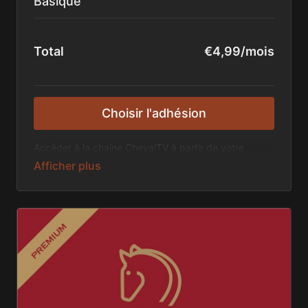
Basique
Total
€4,99/mois
Choisir l'adhésion
Accéder à la chaine ChevalTV à partir de votre
smartphone, tablette ou télévision connectée et
profitez des contenus exclusifs diffusés sur la chaîne
!
Sans engagement, l'abonnement peut-être annulé à
tout moment !