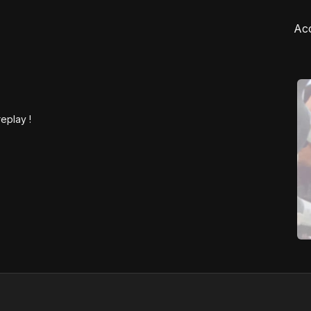
Acc
replay !