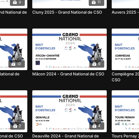
9
11
nd National de
Cluny 2025 - Grand National de CSO
Auvers 2025 -
10
9
ational de
Mâcon 2024 - Grand National de CSO
Compiègne 20
CSO
2
4
ional de CSO
Deauville 2024 - Grand National de
Tours Pernay 